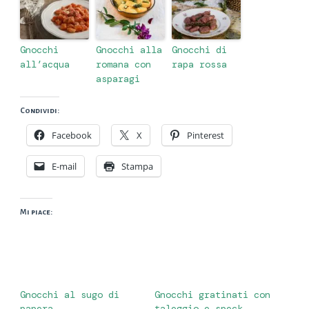
Gnocchi
Gnocchi alla
Gnocchi di
all’acqua
romana con
rapa rossa
asparagi
Condividi:
Facebook
X
Pinterest
E-mail
Stampa
Mi piace:
Gnocchi al sugo di
Gnocchi gratinati con
papera
taleggio e speck