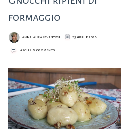
Gnocchi ripieni di
formaggio
Annalaura Levantesi
23 Aprile 2016
su
Lascia un commento
Gnocchi
ripieni
di
formaggio