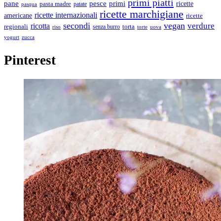
primi piatti
pane
pesce
primi
ricette
pasta madre
patate
pasqua
ricette marchigiane
ricette internazionali
americane
ricette
secondi
vegan
ricotta
verdure
regionali
senza burro
torta
riso
torte
uova
zucca
yogurt
Pinterest