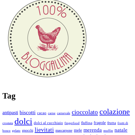
Tag
colazione
cioccolato
biscotti
antipasti
cacao
carne
carnevale
dolci
fragole
dolci al cucchiaio
fluffosa
frutta
crostata
fingerfood
frutti di
lievitati
merenda
natale
mele
gnocchi
mascarpone
bosco
gelato
muffin