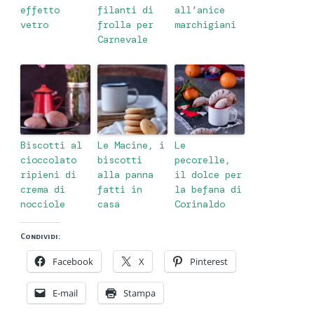
effetto
filanti di
all’anice
vetro
frolla per
marchigiani
Carnevale
Biscotti al
Le Macine, i
Le
cioccolato
biscotti
pecorelle,
ripieni di
alla panna
il dolce per
crema di
fatti in
la befana di
nocciole
casa
Corinaldo
Condividi:
Facebook
X
Pinterest
E-mail
Stampa