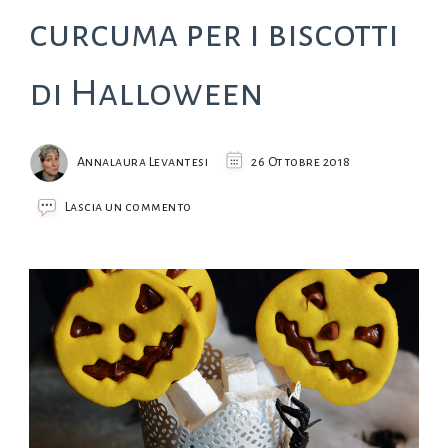
curcuma per i biscotti
di Halloween
Annalaura Levantesi
26 Ottobre 2018
su
Lascia un commento
Pasta
frolla
alla
curcuma
per
i
biscotti
di
Halloween