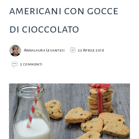
americani con gocce
di cioccolato
Annalaura Levantesi
23 Aprile 2016
su
2 commenti
Cookies,
i
biscotti
americani
con
gocce
di
cioccolato