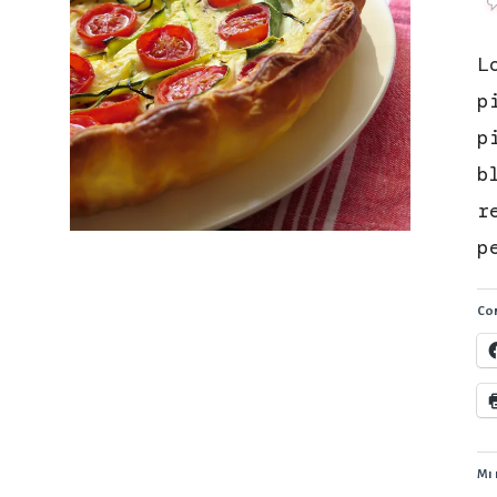
L
p
p
b
r
p
Con
Mi 