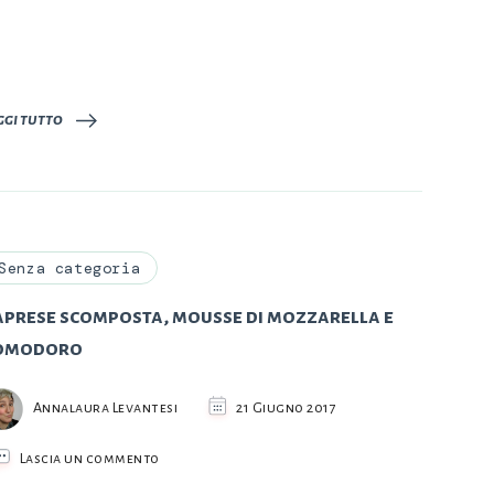
Caricamento
in
corso…
ggi tutto
Senza categoria
aprese scomposta, mousse di mozzarella e
omodoro
Annalaura Levantesi
21 Giugno 2017
su
Lascia un commento
Caprese