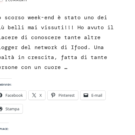
Quiche
di
o scorso week-end è stato uno dei
zucchine
e
iù belli mai vissuti!!! Ho avuto il
pomodorini
iacere di conoscere tante altre
logger del network di Ifood. Una
ealtà in crescita, fatta di tante
ersone con un cuore …
dividi:
Facebook
X
Pinterest
E-mail
Stampa
piace: