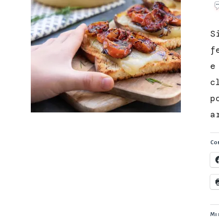
S
f
e
c
p
a
Con
Mi 