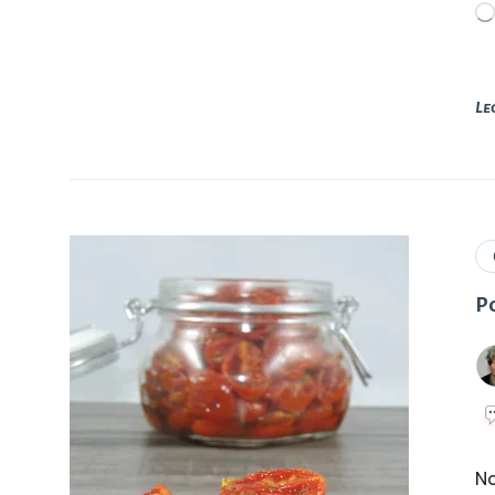
Le
P
N