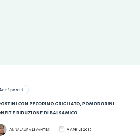
Antipasti
rostini con pecorino grigliato, pomodorini
nfit e riduzione di balsamico
Annalaura Levantesi
9 Aprile 2019