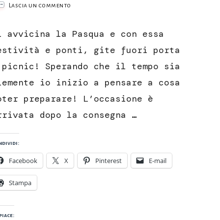
su
Lascia un commento
Crostini
con
i avvicina la Pasqua e con essa
pecorino
grigliato,
estività e ponti, gite fuori porta
pomodorini
 picnic! Sperando che il tempo sia
confit
e
lemente io inizio a pensare a cosa
riduzione
oter preparare! L’occasione è
di
balsamico
rrivata dopo la consegna …
dividi:
Facebook
X
Pinterest
E-mail
Stampa
piace: