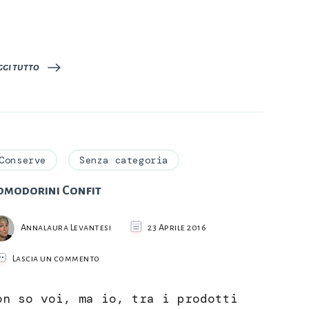
Caricamento
in
corso…
ggi tutto
Conserve
Senza categoria
omodorini Confit
Annalaura Levantesi
23 Aprile 2016
su
Lascia un commento
Pomodorini
Confit
on so voi, ma io, tra i prodotti