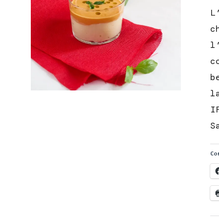
L
c
l
c
b
l
I
S
Con