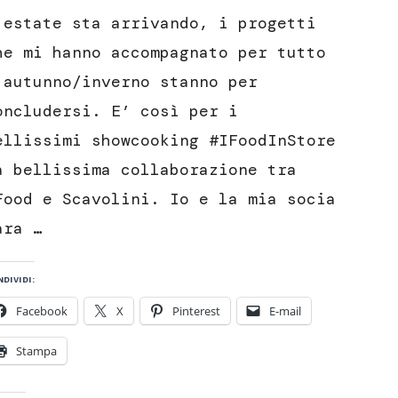
scomposta,
’estate sta arrivando, i progetti
mousse
di
he mi hanno accompagnato per tutto
mozzarella
’autunno/inverno stanno per
e
pomodoro
oncludersi. E’ così per i
ellissimi showcooking #IFoodInStore
a bellissima collaborazione tra
Food e Scavolini. Io e la mia socia
ara …
dividi:
Facebook
X
Pinterest
E-mail
Stampa