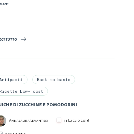
piace:
Caricamento
in
corso…
ggi tutto
Antipasti
Back to basic
Ricette Low- cost
iche di zucchine e pomodorini
Annalaura Levantesi
11 Luglio 2016
su
2 commenti