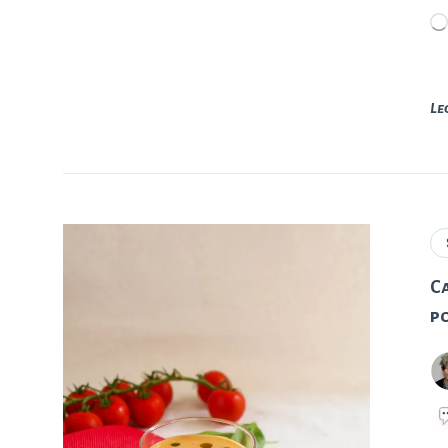
Le
C
p