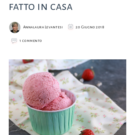
fatto in casa
Annalaura Levantesi
20 Giugno 2018
su
1 commento
Gelato
alla
fragola
fatto
in
casa