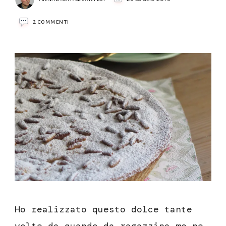
su
2 commenti
Torta
della
nonna
Ho realizzato questo dolce tante