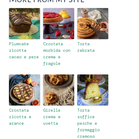
Plumcake
Crostata
Torta
ricotta
morbida con
zebrata
cacao e pere
crema e
fragole
Crostata
Girelle
Torta
ricotta e
crema e
soffice
arance
uvetta
pesche e
formaggio
cremoso