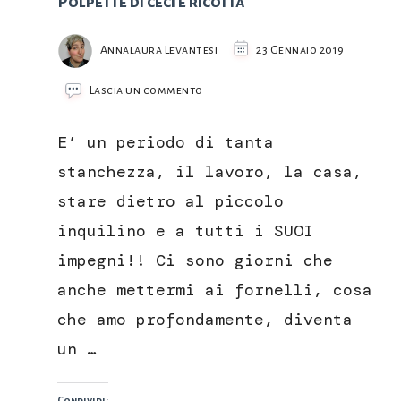
Polpette di ceci e ricotta
Annalaura Levantesi
23 Gennaio 2019
su
Lascia un commento
Polpette
di
E’ un periodo di tanta
ceci
e
stanchezza, il lavoro, la casa,
ricotta
stare dietro al piccolo
inquilino e a tutti i SUOI
impegni!! Ci sono giorni che
anche mettermi ai fornelli, cosa
che amo profondamente, diventa
un …
Condividi: