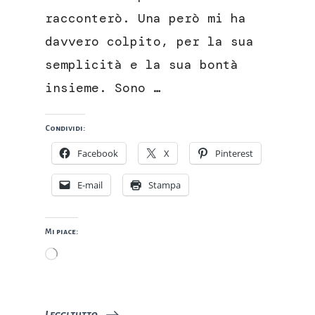
racconterò. Una però mi ha
davvero colpito, per la sua
semplicità e la sua bontà
insieme. Sono …
Condividi:
Facebook
X
Pinterest
E-mail
Stampa
Mi piace:
Caricamento
in
corso…
Leggi tutto