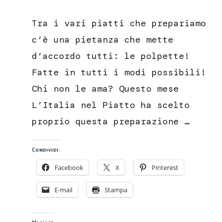
POLPETTE
DI
Tra i vari piatti che prepariamo
PANE
CON
c’è una pietanza che mette
CUORE
d’accordo tutti: le polpette!
DI
PECORINO
Fatte in tutti i modi possibili!
DI
Chi non le ama? Questo mese
FOSSA
L’Italia nel Piatto ha scelto
proprio questa preparazione …
Condividi:
Facebook
X
Pinterest
E-mail
Stampa