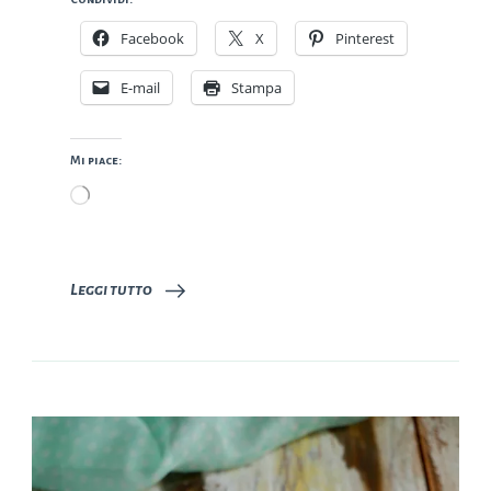
Facebook
X
Pinterest
E-mail
Stampa
Mi piace:
Caricamento
in
corso…
Leggi tutto