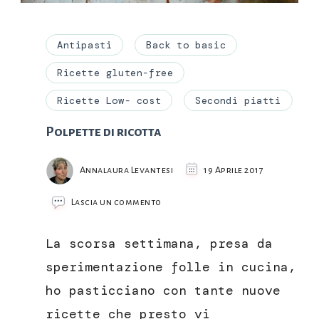
Antipasti
Back to basic
Ricette gluten-free
Ricette Low- cost
Secondi piatti
Polpette di ricotta
Annalaura Levantesi
19 Aprile 2017
su
Lascia un commento
Polpette
di
La scorsa settimana, presa da
ricotta
sperimentazione folle in cucina,
ho pasticciano con tante nuove
ricette che presto vi