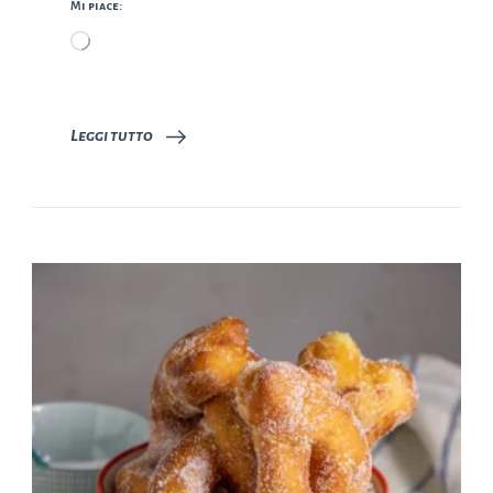
Mi piace:
Caricamento
in
corso…
Leggi tutto