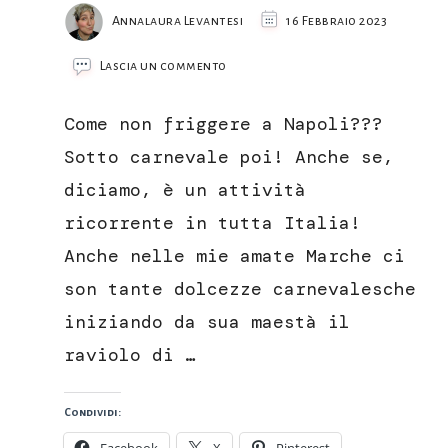
Annalaura Levantesi
16 Febbraio 2023
su
Lascia un commento
Graffe
napoletane
Come non friggere a Napoli???
con
le
Sotto carnevale poi! Anche se,
patate
diciamo, è un attività
ricorrente in tutta Italia!
Anche nelle mie amate Marche ci
son tante dolcezze carnevalesche
iniziando da sua maestà il
raviolo di …
Condividi: