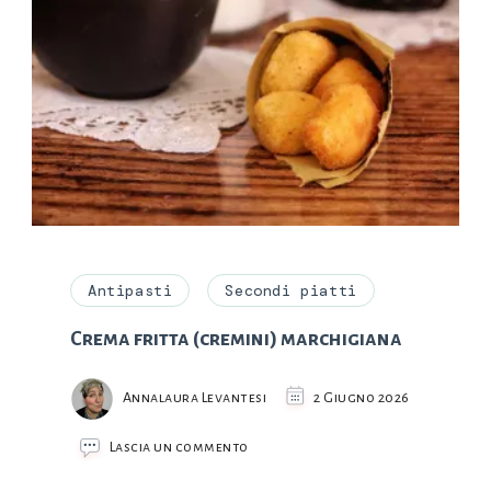
Antipasti
Secondi piatti
Crema fritta (cremini) marchigiana
Annalaura Levantesi
2 Giugno 2026
su
Lascia un commento
Crema