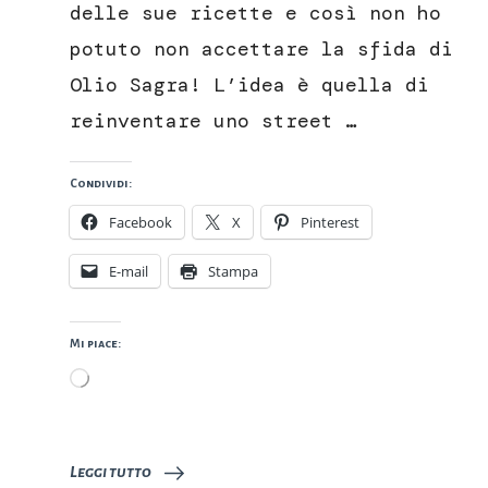
delle sue ricette e così non ho
#StreetFoodAutore
potuto non accettare la sfida di
Olio Sagra! L’idea è quella di
reinventare uno street …
Condividi:
Facebook
X
Pinterest
E-mail
Stampa
Mi piace:
Caricamento
in
corso…
Leggi tutto