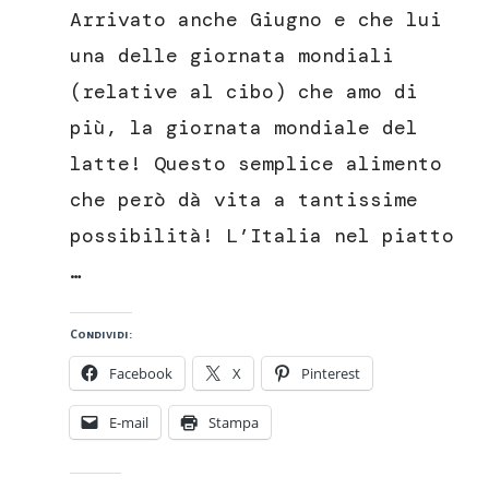
fritta
Arrivato anche Giugno e che lui
(cremini)
marchigiana
una delle giornata mondiali
(relative al cibo) che amo di
più, la giornata mondiale del
latte! Questo semplice alimento
che però dà vita a tantissime
possibilità! L’Italia nel piatto
…
Condividi:
Facebook
X
Pinterest
E-mail
Stampa