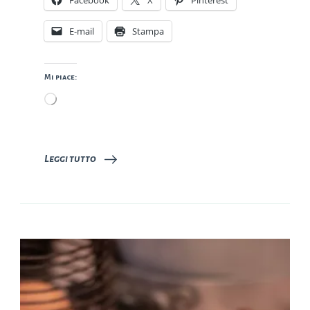
Facebook
X
Pinterest
E-mail
Stampa
Mi piace:
Caricamento
in
corso…
Leggi tutto