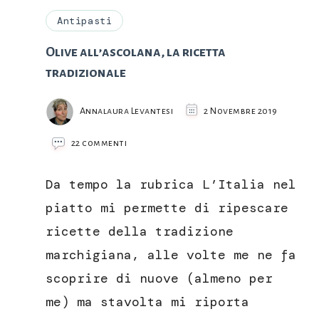
Antipasti
Olive all’ascolana, la ricetta
tradizionale
Annalaura Levantesi
2 Novembre 2019
su
22 commenti
Olive
all’ascolana,
Da tempo la rubrica L’Italia nel
la
ricetta
piatto mi permette di ripescare
tradizionale
ricette della tradizione
marchigiana, alle volte me ne fa
scoprire di nuove (almeno per
me) ma stavolta mi riporta