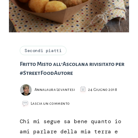
Secondi piatti
Fritto Misto all’Ascolana rivisitato per
#StreetFoodAutore
Annalaura Levantesi
24 Giugno 2018
su
Lascia un commento
Fritto
Misto
Chi mi segue sa bene quanto io
all’Ascolana
rivisitato
ami parlare della mia terra e
per