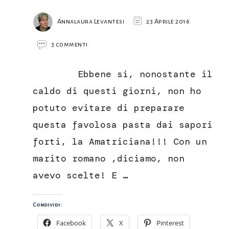
Annalaura Levantesi
23 Aprile 2016
su
3 commenti
Amatriciana,
quando
Ebbene si, nonostante il
la
tradizione
caldo di questi giorni, non ho
è
potuto evitare di preparare
fatta
di
questa favolosa pasta dai sapori
sapori
forti, la Amatriciana!!! Con un
forti
marito romano ,diciamo, non
avevo scelte! E …
Condividi:
Facebook
X
Pinterest