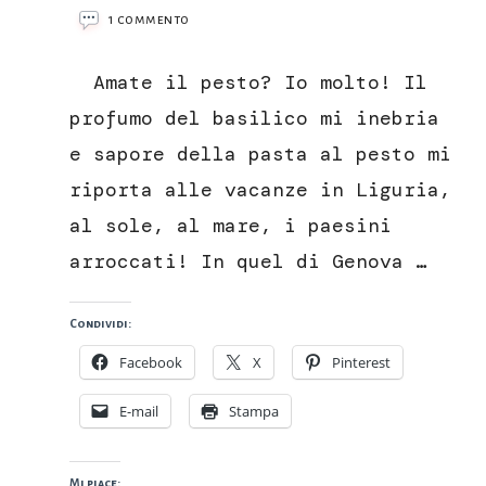
su
1 commento
Pesto…
destrutturato,
Amate il pesto? Io molto! Il
spaghetti
in
profumo del basilico mi inebria
crema
e sapore della pasta al pesto mi
di
basilico
riporta alle vacanze in Liguria,
con
al sole, al mare, i paesini
pinoli
tostati
arroccati! In quel di Genova …
e
parmigiano
croccante
Condividi:
Facebook
X
Pinterest
E-mail
Stampa
Mi piace: