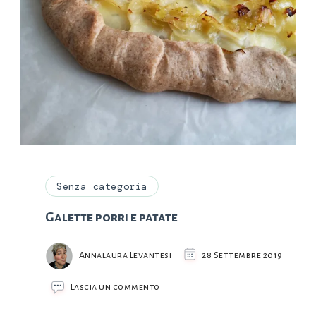
Senza categoria
Galette porri e patate
Annalaura Levantesi
28 Settembre 2019
su
Lascia un commento
Galette