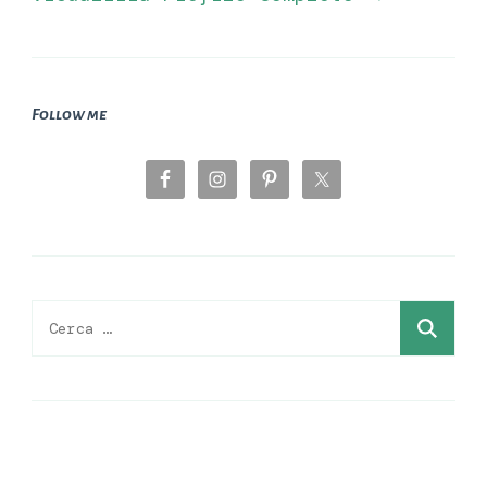
Follow me
Ricerca
per: