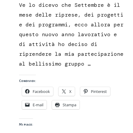
porri
Ve lo dicevo che Settembre è il
e
patate
mese delle riprese, dei progetti
e dei programmi, ecco allora per
questo nuovo anno lavorativo e
di attività ho deciso di
riprendere la mia partecipazione
al bellissimo gruppo …
Condividi:
Facebook
X
Pinterest
E-mail
Stampa
Mi piace: