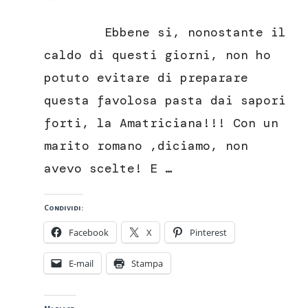
Amatriciana,
quando
Ebbene si, nonostante il
la
tradizione
caldo di questi giorni, non ho
è
potuto evitare di preparare
fatta
di
questa favolosa pasta dai sapori
sapori
forti, la Amatriciana!!! Con un
forti
marito romano ,diciamo, non
avevo scelte! E …
Condividi:
Facebook
X
Pinterest
E-mail
Stampa