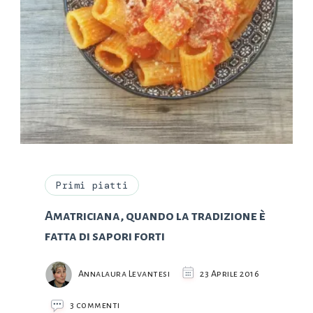
Primi piatti
Amatriciana, quando la tradizione è
fatta di sapori forti
Annalaura Levantesi
23 Aprile 2016
su
3 commenti