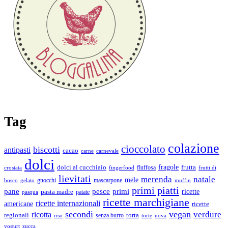
Tag
colazione
cioccolato
biscotti
antipasti
cacao
carne
carnevale
dolci
fragole
dolci al cucchiaio
fluffosa
frutta
crostata
fingerfood
frutti di
lievitati
merenda
natale
mele
gnocchi
mascarpone
bosco
gelato
muffin
primi piatti
pane
pesce
primi
ricette
pasta madre
patate
pasqua
ricette marchigiane
ricette internazionali
americane
ricette
secondi
vegan
ricotta
verdure
regionali
senza burro
torta
riso
torte
uova
zucca
yogurt