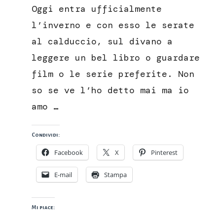
caldo
Oggi entra ufficialmente
al
melograno
l’inverno e con esso le serate
al calduccio, sul divano a
leggere un bel libro o guardare
film o le serie preferite. Non
so se ve l’ho detto mai ma io
amo …
Condividi:
Facebook
X
Pinterest
E-mail
Stampa
Mi piace: