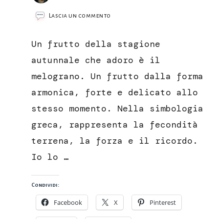
su
Lascia un commento
Pollo
grigliato
Un frutto della stagione
con
salsa
autunnale che adoro è il
al
melograno. Un frutto dalla forma
melograno
armonica, forte e delicato allo
stesso momento. Nella simbologia
greca, rappresenta la fecondità
terrena, la forza e il ricordo.
Io lo …
Condividi:
Facebook
X
Pinterest