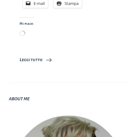
E-mail
Stampa
Mi piace:
Caricamento
in
corso…
Leggi tutto
ABOUT ME