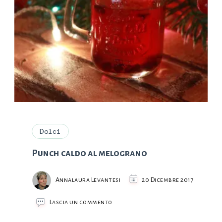
Dolci
Punch caldo al melograno
Annalaura Levantesi
20 Dicembre 2017
su
Lascia un commento
Punch