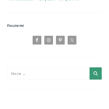
Follow me
Ricerca
per: