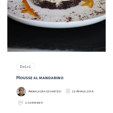
Dolci
Mousse al mandarino
Annalaura Levantesi
23 Aprile 2016
su
2 commenti
Mousse