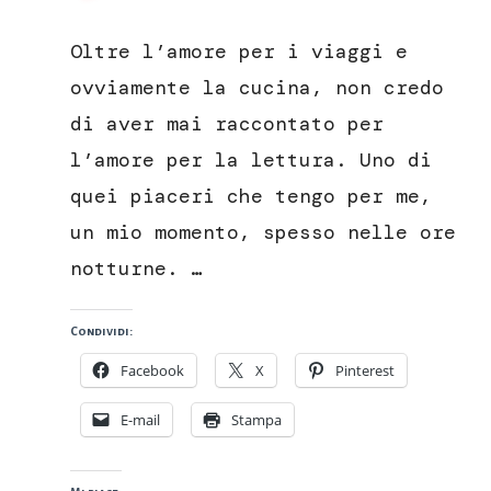
Il
lattaiolo
Oltre l’amore per i viaggi e
dal
libro
ovviamente la cucina, non credo
“La
di aver mai raccontato per
cucina
regionale
l’amore per la lettura. Uno di
Italiana
quei piaceri che tengo per me,
Marchigiana”
un mio momento, spesso nelle ore
notturne. …
Condividi:
Facebook
X
Pinterest
E-mail
Stampa