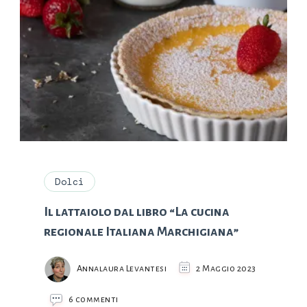
Dolci
Il lattaiolo dal libro “La cucina
regionale Italiana Marchigiana”
Annalaura Levantesi
2 Maggio 2023
su
6 commenti