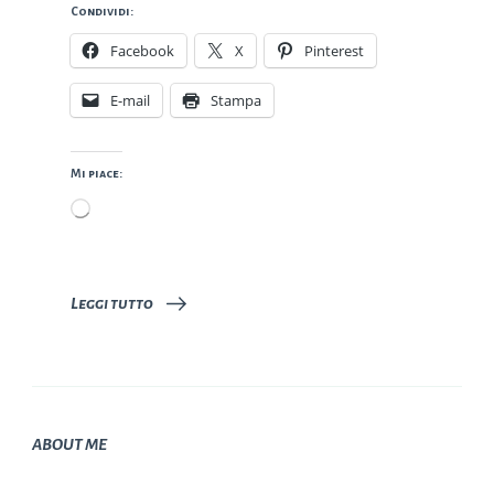
Condividi:
Facebook
X
Pinterest
E-mail
Stampa
Mi piace:
Caricamento
in
corso…
Leggi tutto
ABOUT ME