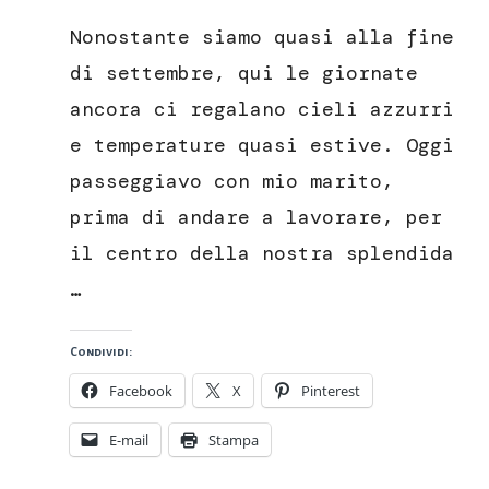
di
Nonostante siamo quasi alla fine
tonno
con
di settembre, qui le giornate
riso
ancora ci regalano cieli azzurri
venere,
frutta
e temperature quasi estive. Oggi
esotica
passeggiavo con mio marito,
e
salsa
prima di andare a lavorare, per
al
il centro della nostra splendida
sesamo
…
Condividi:
Facebook
X
Pinterest
E-mail
Stampa