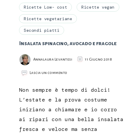
Ricette Low- cost
Ricette vegan
Ricette vegetariane
Secondi piatti
Insalata spinacino, avocado e fragole
Annalaura Levantesi
11 Giugno 2018
su
Lascia un commento
Insalata
spinacino,
Non sempre è tempo di dolci!
avocado
e
L’estate e la prova costume
fragole
iniziano a chiamare e io corro
ai ripari con una bella insalata
fresca e veloce ma senza