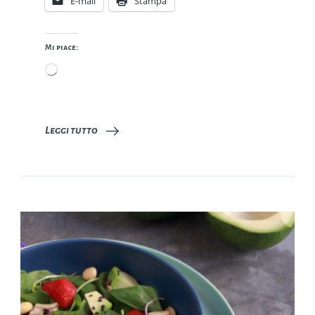
E-mail
Stampa
Mi piace:
Caricamento
in
corso…
Leggi tutto