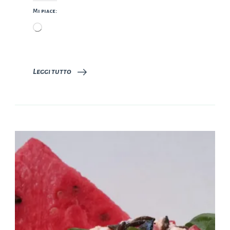
Mi piace:
Caricamento
in
corso…
Leggi tutto