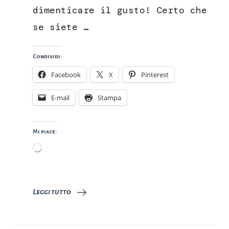
dimenticare il gusto! Certo che
se siete …
Condividi:
Facebook
X
Pinterest
E-mail
Stampa
Mi piace:
Caricamento
in
corso…
Leggi tutto