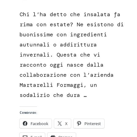
Insalata
autunnale
Chi l’ha detto che insalata fa
con
pecorino,
rima con estate? Ne esistono di
fichi
buonissime con ingredienti
e
noci
autunnali o addirittura
invernali. Questa che vi
racconto oggi nasce dalla
collaborazione con l’azienda
Martarelli Formaggi, un
sodalizio che dura …
Condividi:
Facebook
X
Pinterest