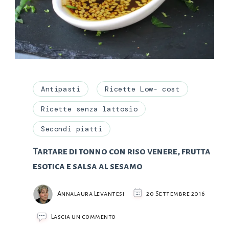
Antipasti
Ricette Low- cost
Ricette senza lattosio
Secondi piatti
Tartare di tonno con riso venere, frutta
esotica e salsa al sesamo
Annalaura Levantesi
20 Settembre 2016
su
Lascia un commento
Tartare