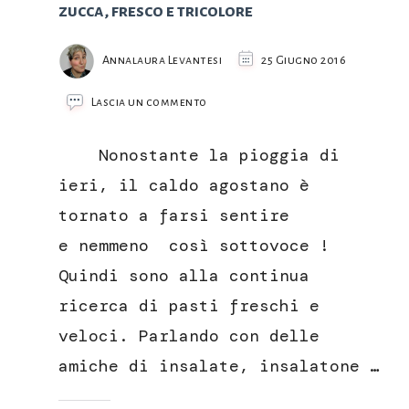
zucca, fresco e tricolore
Annalaura Levantesi
25 Giugno 2016
su
Lascia un commento
Feta
greca,
Nonostante la pioggia di
anguria,
basilico
ieri, il caldo agostano è
e
tornato a farsi sentire
semi
di
e nemmeno così sottovoce !
zucca,
Quindi sono alla continua
fresco
e
ricerca di pasti freschi e
tricolore
veloci. Parlando con delle
amiche di insalate, insalatone …