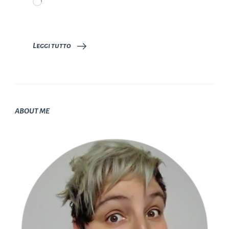
Caricamento
in
corso…
Leggi tutto
ABOUT ME