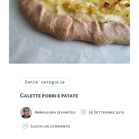
Senza categoria
Galette porri e patate
Annalaura Levantesi
28 Settembre 2019
su
Lascia un commento
Galette