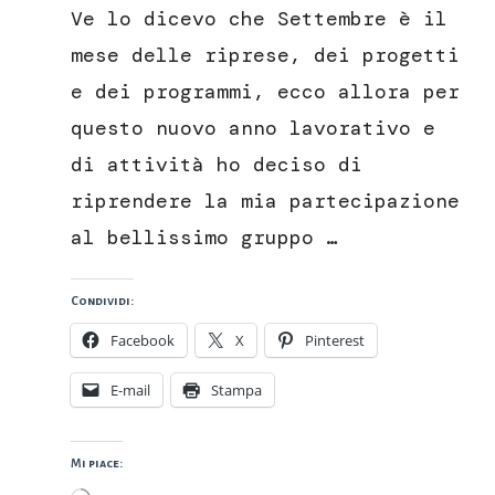
porri
Ve lo dicevo che Settembre è il
e
patate
mese delle riprese, dei progetti
e dei programmi, ecco allora per
questo nuovo anno lavorativo e
di attività ho deciso di
riprendere la mia partecipazione
al bellissimo gruppo …
Condividi:
Facebook
X
Pinterest
E-mail
Stampa
Mi piace: