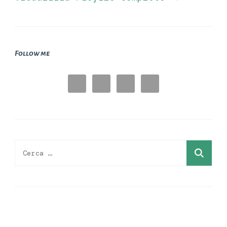
Follow me
Ricerca
per: