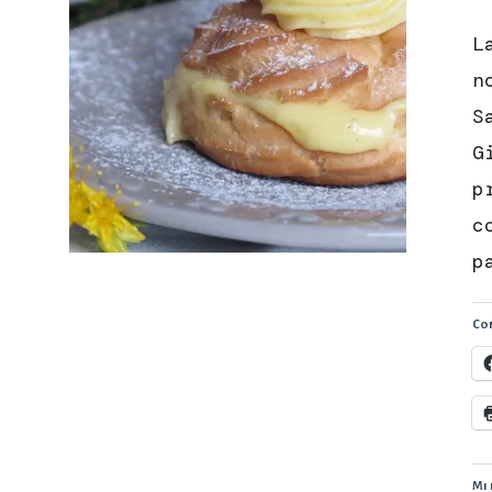
L
n
S
G
p
c
p
Con
Mi 