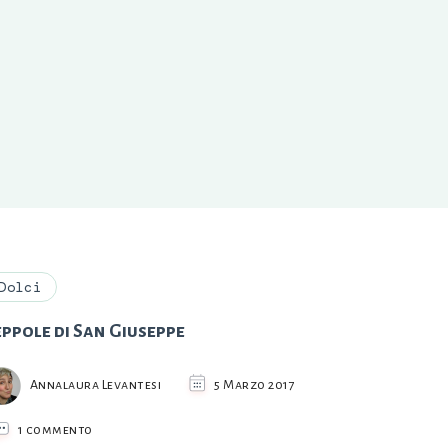
Dolci
ppole di San Giuseppe
Annalaura Levantesi
5 Marzo 2017
su
1 commento