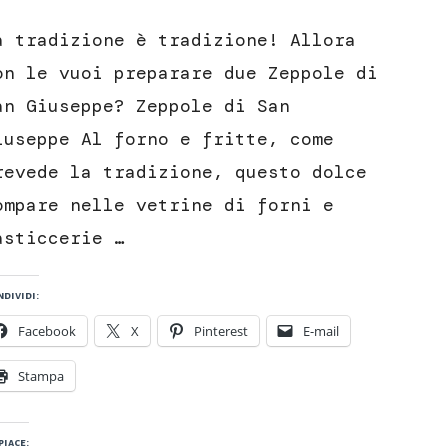
Zeppole
di
a tradizione è tradizione! Allora
San
Giuseppe
on le vuoi preparare due Zeppole di
an Giuseppe? Zeppole di San
iuseppe Al forno e fritte, come
revede la tradizione, questo dolce
ompare nelle vetrine di forni e
asticcerie …
dividi:
Facebook
X
Pinterest
E-mail
Stampa
piace: