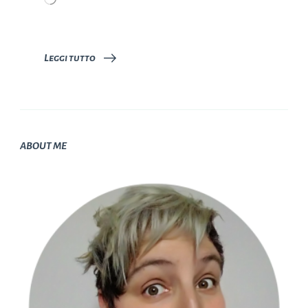
in
corso…
Leggi tutto
ABOUT ME