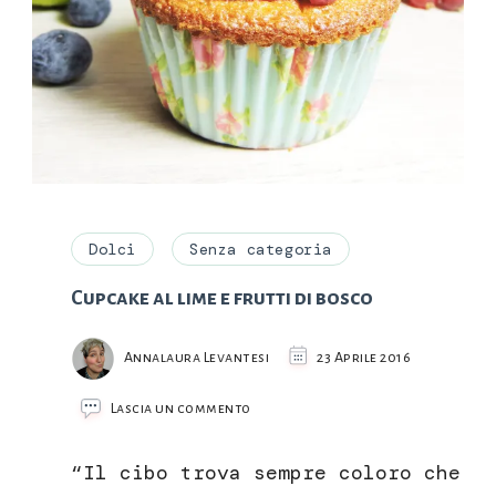
Dolci
Senza categoria
Cupcake al lime e frutti di bosco
Annalaura Levantesi
23 Aprile 2016
su
Lascia un commento
Cupcake
al
“Il cibo trova sempre coloro che
lime