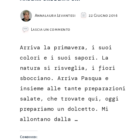
Annalaura Levantesi
22 Giugno 2016
su
Lascia un commento
Cupcake
alla
Arriva la primavera, i suoi
mandorla
con
colori e i suoi sapori. La
frosting
natura si risveglia, i fiori
al
mascarpone
sbocciano. Arriva Pasqua e
e
insieme alle tante preparazioni
lamponi
salate, che trovate qui, oggi
prepariamo un dolcetto. Mi
allontano dalla …
Condividi: