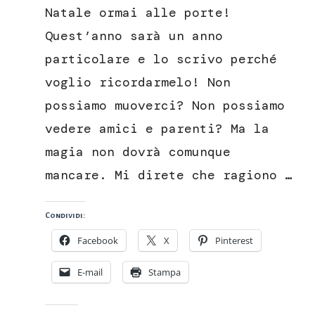
al
Natale ormai alle porte!
cioccolato
natalizi
Quest’anno sarà un anno
particolare e lo scrivo perché
voglio ricordarmelo! Non
possiamo muoverci? Non possiamo
vedere amici e parenti? Ma la
magia non dovrà comunque
mancare. Mi direte che ragiono …
Condividi:
Facebook
X
Pinterest
E-mail
Stampa