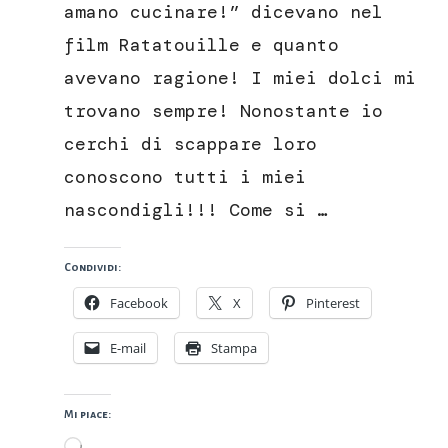
e
amano cucinare!” dicevano nel
frutti
film Ratatouille e quanto
di
bosco
avevano ragione! I miei dolci mi
trovano sempre! Nonostante io
cerchi di scappare loro
conoscono tutti i miei
nascondigli!!! Come si …
Condividi:
Facebook
X
Pinterest
E-mail
Stampa
Mi piace:
Caricamento