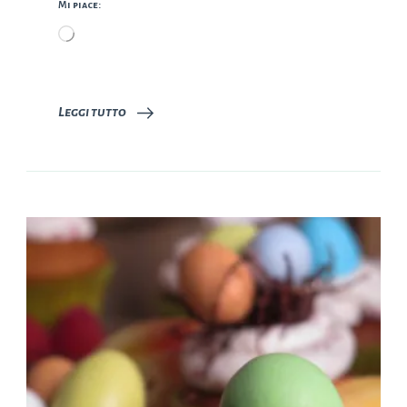
Mi piace:
Caricamento
in
corso…
Leggi tutto