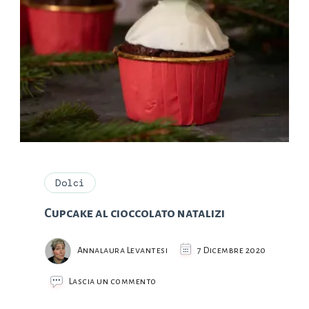
Dolci
Cupcake al cioccolato natalizi
Annalaura Levantesi
7 Dicembre 2020
su
Lascia un commento
Cupcake