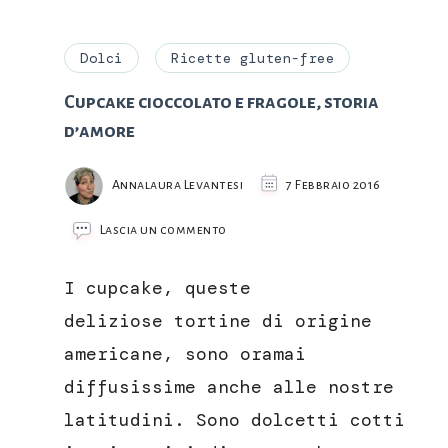
Dolci
Ricette gluten-free
Cupcake cioccolato e fragole, storia
d’amore
Annalaura Levantesi
7 Febbraio 2016
su
Lascia un commento
Cupcake
cioccolato
I cupcake, queste
e
fragole,
deliziose tortine di origine
storia
americane, sono oramai
d’amore
diffusissime anche alle nostre
latitudini. Sono dolcetti cotti