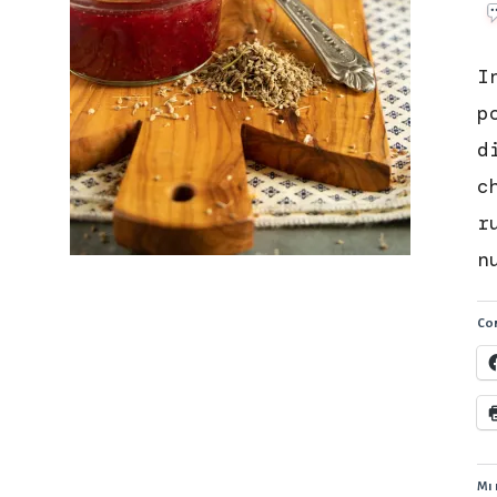
I
p
d
c
r
n
Con
Mi 