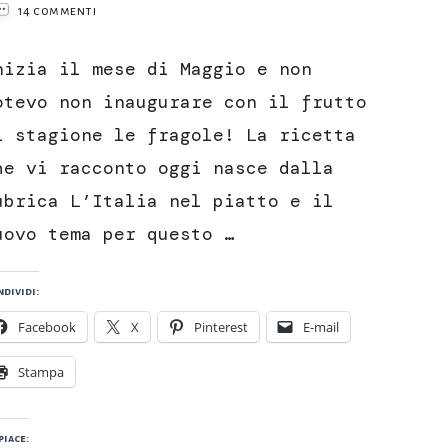
su
14 commenti
Confettura
di
nizia il mese di Maggio e non
fragole
e
otevo non inaugurare con il frutto
anice
i stagione le fragole! La ricetta
verde
di
he vi racconto oggi nasce dalla
Castignano
ubrica L’Italia nel piatto e il
uovo tema per questo …
dividi:
Facebook
X
Pinterest
E-mail
Stampa
piace: