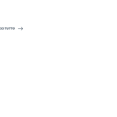
Caricamento
in
corso…
ggi tutto