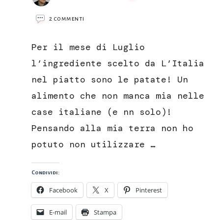
su
2 commenti
Chips
di
Per il mese di Luglio
patate
rosse
l’ingrediente scelto da L’Italia
di
nel piatto sono le patate! Un
colfiorito
alimento che non manca mia nelle
case italiane (e nn solo)!
Pensando alla mia terra non ho
potuto non utilizzare …
Condividi:
Facebook
X
Pinterest
E-mail
Stampa