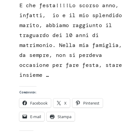
Rustic
E che festa!!!!Lo scorso anno,
Chic
infatti, io e il mio splendido
marito, abbiamo raggiunto il
traguardo dei 10 anni di
matrimonio. Nella mia famiglia,
da sempre, non si perdeva
occasione per fare festa, stare
insieme …
Condividi:
Facebook
X
Pinterest
E-mail
Stampa