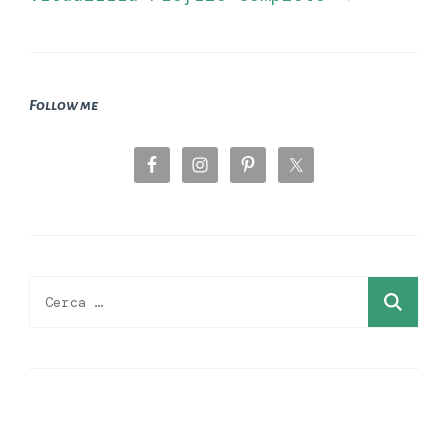
Follow me
Ricerca
per: