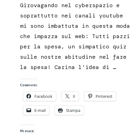
pazzi
Girovagando nel cyberspazio e
per
la
soprattutto nei canali youtube
spesa
mi sono imbattuta in questa moda
che impazza sul web: Tutti pazzi
per la spesa, un simpatico quiz
sulle nostre abitudine nel fare
la spesa! Carina l’idea di …
Condividi:
Facebook
X
Pinterest
E-mail
Stampa
Mi piace: