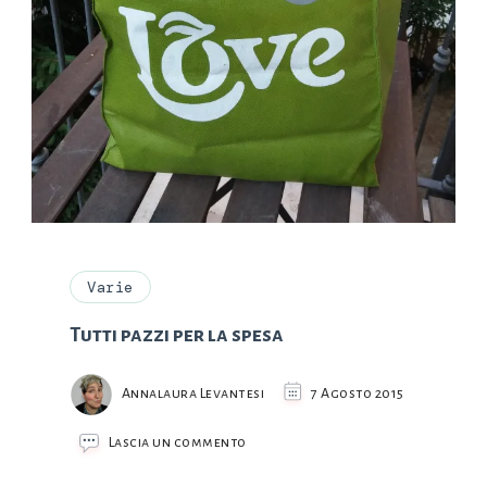
Varie
Tutti pazzi per la spesa
Annalaura Levantesi
7 Agosto 2015
su
Lascia un commento
Tutti