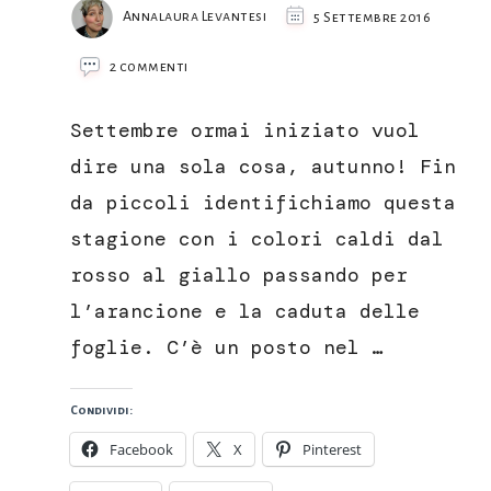
Annalaura Levantesi
5 Settembre 2016
su
2 commenti
New
England
Settembre ormai iniziato vuol
e
i
dire una sola cosa, autunno! Fin
colori
da piccoli identifichiamo questa
dell’autunno
stagione con i colori caldi dal
rosso al giallo passando per
l’arancione e la caduta delle
foglie. C’è un posto nel …
Condividi:
Facebook
X
Pinterest