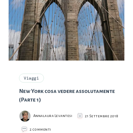
Viaggi
New York cosa vedere assolutamente
(Parte 1)
Annalaura Levantesi
21 Settembre 2018
su
2 commenti