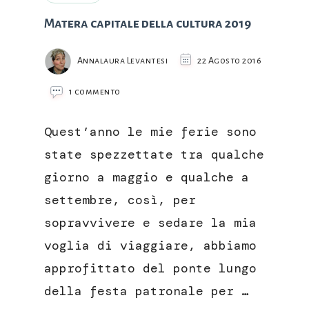
Matera capitale della cultura 2019
Annalaura Levantesi
22 Agosto 2016
su
1 commento
Matera
capitale
Quest’anno le mie ferie sono
della
cultura
state spezzettate tra qualche
2019
giorno a maggio e qualche a
settembre, così, per
sopravvivere e sedare la mia
voglia di viaggiare, abbiamo
approfittato del ponte lungo
della festa patronale per …