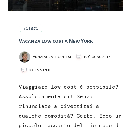
Viaggi
Vacanza low cost a New York
Annalaura Levantesi
15 Giugno 2016
su
8 commenti
Vacanza
low
Viaggiare low cost è possibile?
cost
a
Assolutamente sì! Senza
New
rinunciare a divertirsi e
York
qualche comodità? Certo! Ecco un
piccolo racconto del mio modo di