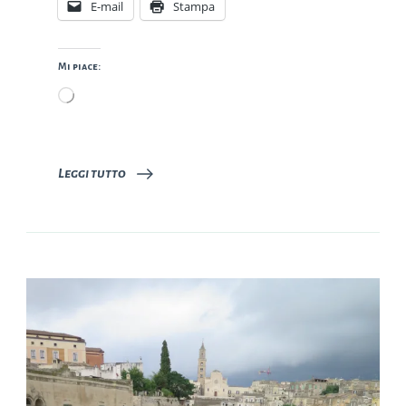
E-mail
Stampa
Mi piace:
Caricamento
in
corso…
Leggi tutto