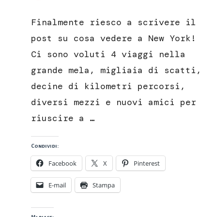
New
York
Finalmente riesco a scrivere il
cosa
vedere
post su cosa vedere a New York!
assolutamente
Ci sono voluti 4 viaggi nella
(Parte
1)
grande mela, migliaia di scatti,
decine di kilometri percorsi,
diversi mezzi e nuovi amici per
riuscire a …
Condividi:
Facebook
X
Pinterest
E-mail
Stampa
Mi piace: