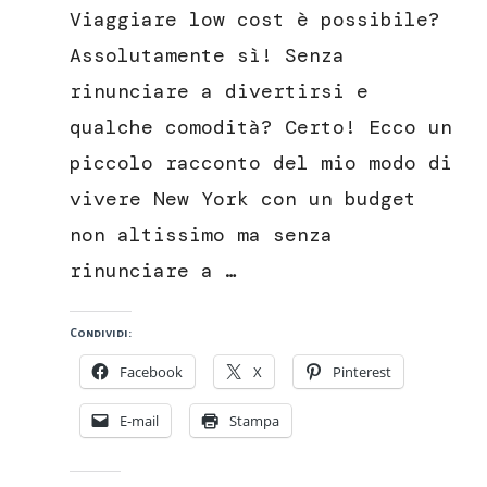
low
Viaggiare low cost è possibile?
cost
a
Assolutamente sì! Senza
New
rinunciare a divertirsi e
York
qualche comodità? Certo! Ecco un
piccolo racconto del mio modo di
vivere New York con un budget
non altissimo ma senza
rinunciare a …
Condividi:
Facebook
X
Pinterest
E-mail
Stampa