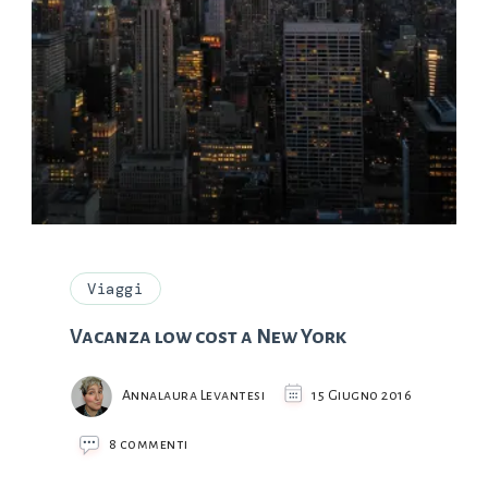
Viaggi
Vacanza low cost a New York
Annalaura Levantesi
15 Giugno 2016
su
8 commenti
Vacanza