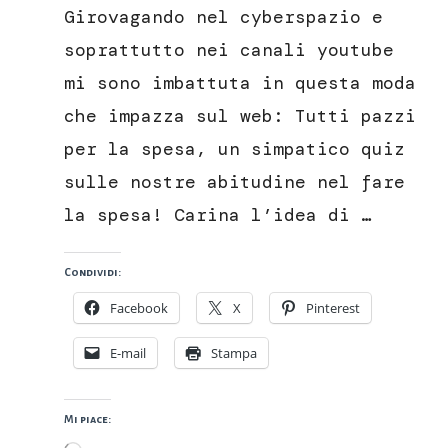
pazzi
Girovagando nel cyberspazio e
per
la
soprattutto nei canali youtube
spesa
mi sono imbattuta in questa moda
che impazza sul web: Tutti pazzi
per la spesa, un simpatico quiz
sulle nostre abitudine nel fare
la spesa! Carina l’idea di …
Condividi:
Facebook
X
Pinterest
E-mail
Stampa
Mi piace: