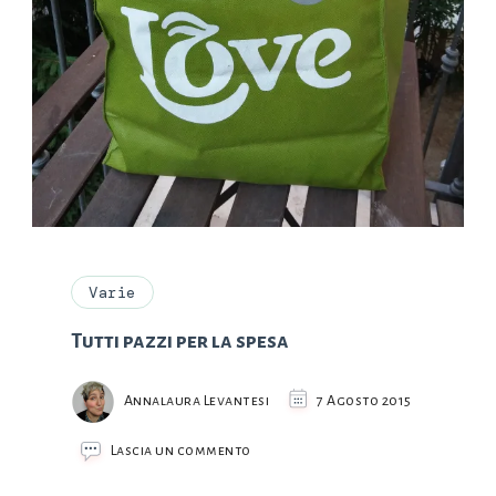
Varie
Tutti pazzi per la spesa
Annalaura Levantesi
7 Agosto 2015
su
Lascia un commento
Tutti