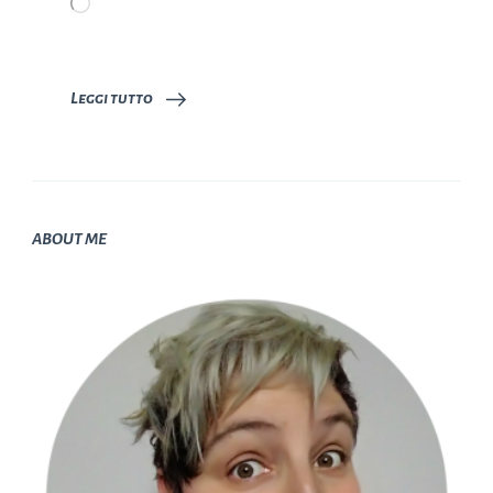
Caricamento
in
corso…
Leggi tutto
ABOUT ME