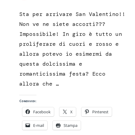
Torta
al
Sta per arrivare San Valentino!!
latte
caldo
Non ve ne siete accorti???
e
Impossibile! In giro è tutto un
cacao
senza
proliferare di cuori e rosso e
uova
allora potevo io esimermi da
e
burro
questa dolcissima e
romanticissima festa? Ecco
allora che …
Condividi:
Facebook
X
Pinterest
E-mail
Stampa