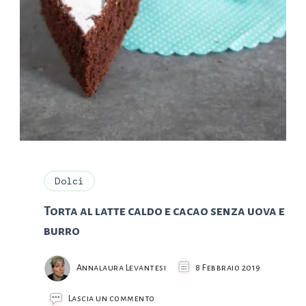
Dolci
Torta al latte caldo e cacao senza uova e
burro
Annalaura Levantesi
8 Febbraio 2019
su
Lascia un commento