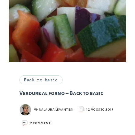
Back to basic
Verdure al forno – Back to basic
Annalaura Levantesi
12 Agosto 2015
su
2 commenti
Verdure