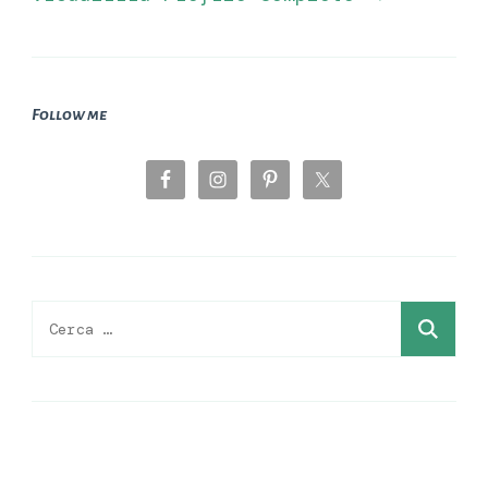
Follow me
Ricerca
per: