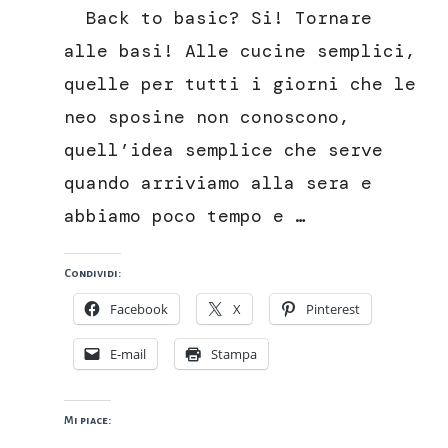
al
Back to basic? Si! Tornare
forno
–
alle basi! Alle cucine semplici,
Back
quelle per tutti i giorni che le
to
basic
neo sposine non conoscono,
quell’idea semplice che serve
quando arriviamo alla sera e
abbiamo poco tempo e …
Condividi:
Facebook
X
Pinterest
E-mail
Stampa
Mi piace: