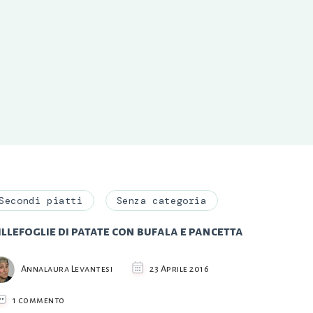
Secondi piatti
Senza categoria
llefoglie di patate con bufala e pancetta
Annalaura Levantesi
23 Aprile 2016
su
1 commento