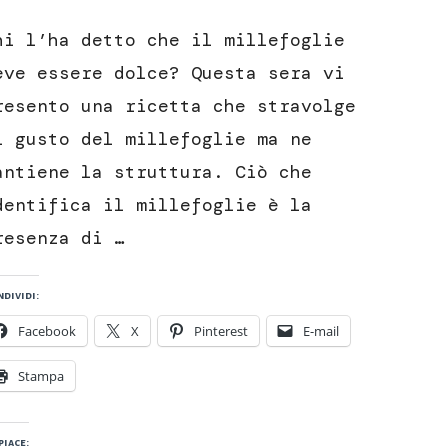
Millefoglie
di
hi l’ha detto che il millefoglie
patate
con
eve essere dolce? Questa sera vi
bufala
resento una ricetta che stravolge
e
pancetta
l gusto del millefoglie ma ne
antiene la struttura. Ciò che
dentifica il millefoglie è la
resenza di …
dividi:
Facebook
X
Pinterest
E-mail
Stampa
piace: