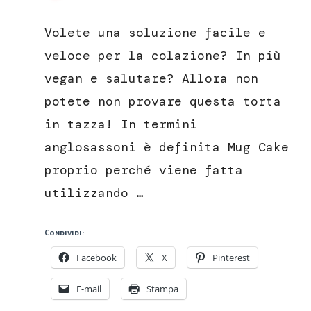
Torta
in
Volete una soluzione facile e
tazza,
ricetta
veloce per la colazione? In più
senza
vegan e salutare? Allora non
burro
e
potete non provare questa torta
uova
in tazza! In termini
anglosassoni è definita Mug Cake
proprio perché viene fatta
utilizzando …
Condividi:
Facebook
X
Pinterest
E-mail
Stampa