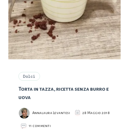
Dolci
Torta in tazza, ricetta senza burro e
uova
Annalaura Levantesi
28 Maggio 2018
su
11 commenti