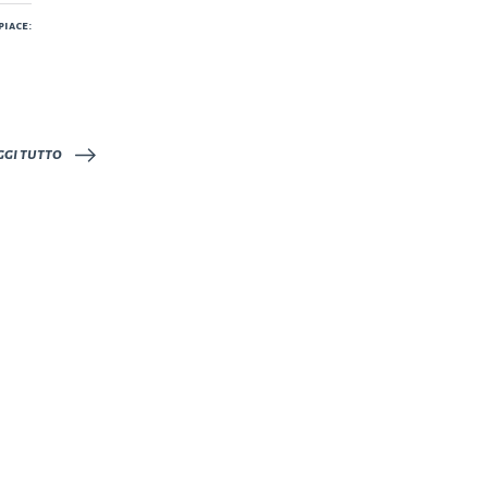
piace:
Caricamento
in
corso…
ggi tutto