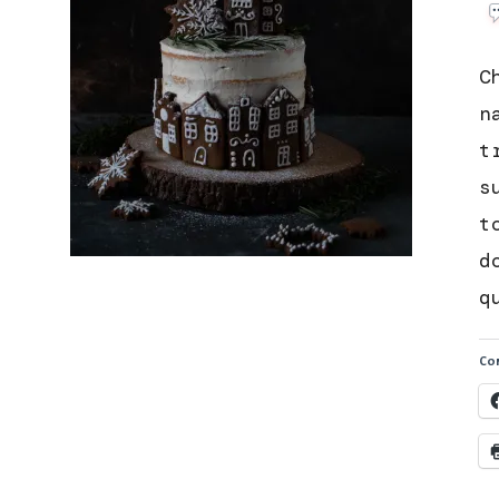
C
n
t
s
t
d
q
Con