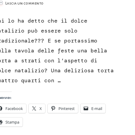
su
Lascia un commento
Torta
quattro
hi lo ha detto che il dolce
quarti
con
atalizio può essere solo
decorazioni
radizionale??? E se portassimo
in
gingerbread
ulla tavola delle feste una bella
orta a strati con l’aspetto di
olce natalizio? Una deliziosa torta
uattro quarti con …
dividi:
Facebook
X
Pinterest
E-mail
Stampa