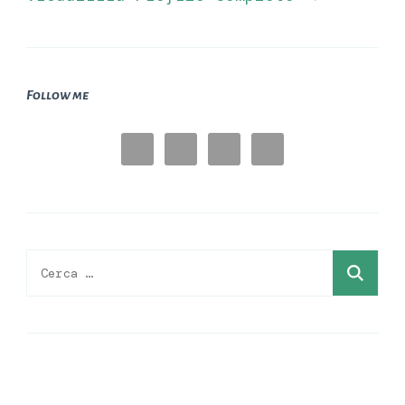
Follow me
Ricerca
per: