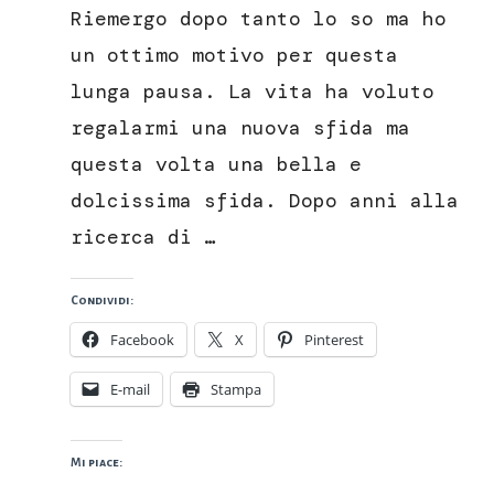
di
Riemergo dopo tanto lo so ma ho
frutta
vegan
un ottimo motivo per questa
lunga pausa. La vita ha voluto
regalarmi una nuova sfida ma
questa volta una bella e
dolcissima sfida. Dopo anni alla
ricerca di …
Condividi:
Facebook
X
Pinterest
E-mail
Stampa
Mi piace: