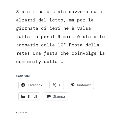
Festa
della
Stamattina è stata davvero dura
rete:
comunicare,
alzarsi dal letto, ma per la
condividere,
giornata di ieri ne è valsa
conoscere
e….mangiare!!!
tutta la pena! Rimini è stata lo
scenario della 10° Festa della
rete! Una festa che coinvolge la
community della …
Condividi:
Facebook
X
Pinterest
E-mail
Stampa