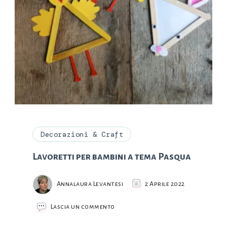
Decorazioni & Craft
Lavoretti per bambini a tema Pasqua
Annalaura Levantesi
2 Aprile 2022
su
Lascia un commento
Lavoretti