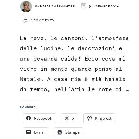
Annalaura Levantesi
9 Dicembre 2016
su
1 commento
Decorazioni
natalizie
La neve, le canzoni, l’atmosfera
fai-
da-
delle lucine, le decorazioni e
te
una bevanda calda! Ecco cosa mi
viene in mente quando penso al
Natale! A casa mia è già Natale
da tempo, nell’aria le note di …
Condividi:
Facebook
X
Pinterest
E-mail
Stampa