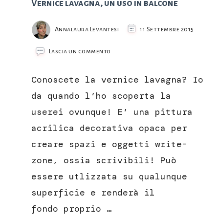
Vernice lavagna, un uso in balcone
Annalaura Levantesi
11 Settembre 2015
su
Lascia un commento
Vernice
lavagna,
Conoscete la vernice lavagna? Io
un
uso
da quando l’ho scoperta la
in
userei ovunque! E’ una pittura
balcone
acrilica decorativa opaca per
creare spazi e oggetti write-
zone, ossia scrivibili! Può
essere utlizzata su qualunque
superficie e renderà il
fondo proprio …