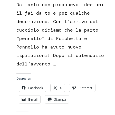
per
Da tanto non proponevo idee per
bambini
a
il fai da te e per qualche
tema
decorazione. Con l’arrivo del
Pasqua
cucciolo diciamo che la parte
“pennello” di Forchetta e
Pennello ha avuto nuove
ispirazioni! Dopo il calendario
dell’avvento …
Condividi:
Facebook
X
Pinterest
E-mail
Stampa