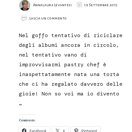
Annalaura Levantesi
19 Settembre 2015
su
Lascia un commento
Dolce
margherita,
Nel goffo tentativo di riciclare
come
nasce
degli albumi ancora in circolo,
un
nel tentativo vano di
dolce
da
improvvisarmi pastry chef è
un
inaspettatamente nata una torta
errore
che ci ha regalato davvero delle
gioie! Non so voi ma io divento
…
Condividi:
Facebook
X
Pinterest