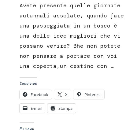
ricotta
Avete presente quelle giornate
cacao
e
autunnali assolate, quando fare
pere
una passeggiata in un bosco è
una delle idee migliori che vi
possano venire? Bhe non potete
non pensare a portare con voi
una coperta,un cestino con …
Condividi:
Facebook
X
Pinterest
E-mail
Stampa
Mi piace: