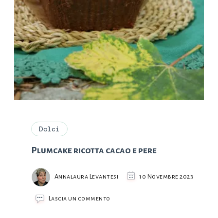
Dolci
Plumcake ricotta cacao e pere
Annalaura Levantesi
10 Novembre 2023
su
Lascia un commento
Plumcake