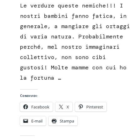
o
Le verdure queste nemiche!!! I
crocchette
di
nostri bambini fanno fatica, in
verdure
generale, a mangiare gli ortaggi
di varia natura. Probabilmente
perché, mel nostro immaginari
collettivo, non sono cibi
gustosi! Molte mamme con cui ho
la fortuna …
Condividi:
Facebook
X
Pinterest
E-mail
Stampa