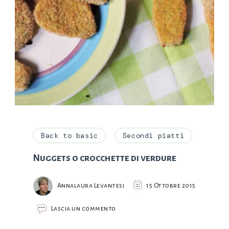
Back to basic
Secondi piatti
Nuggets o crocchette di verdure
Annalaura Levantesi
15 Ottobre 2015
su
Lascia un commento
Nuggets