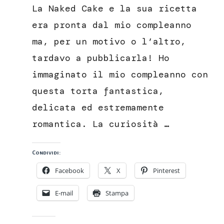
Cake
La Naked Cake e la sua ricetta
al
caramello
era pronta dal mio compleanno
salato
ma, per un motivo o l’altro,
tardavo a pubblicarla! Ho
immaginato il mio compleanno con
questa torta fantastica,
delicata ed estremamente
romantica. La curiosità …
Condividi:
Facebook
X
Pinterest
E-mail
Stampa