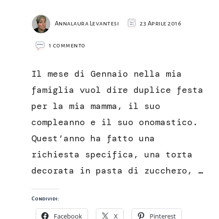
Annalaura Levantesi
23 Aprile 2016
su
1 commento
Torta
alla
Il mese di Gennaio nella mia
vaniglia
con
famiglia vuol dire duplice festa
chantilly
per la mia mamma, il suo
al
caffè
compleanno e il suo onomastico.
e
Quest’anno ha fatto una
anisetta
Meletti
richiesta specifica, una torta
decorata in pasta di zucchero, …
Condividi:
Facebook
X
Pinterest