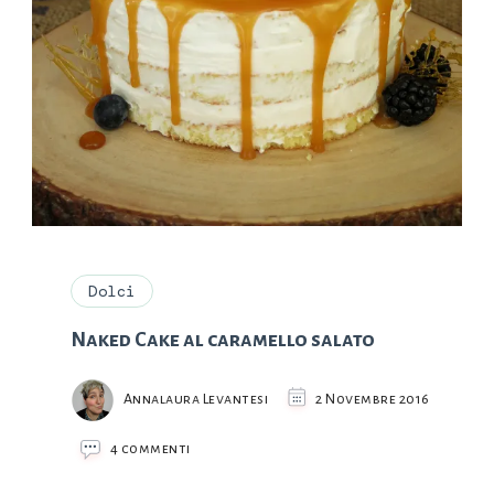
Dolci
Naked Cake al caramello salato
Annalaura Levantesi
2 Novembre 2016
su
4 commenti
Naked