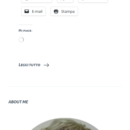
E-mail
Stampa
Mi piace:
Caricamento
in
corso…
Leggi tutto
ABOUT ME