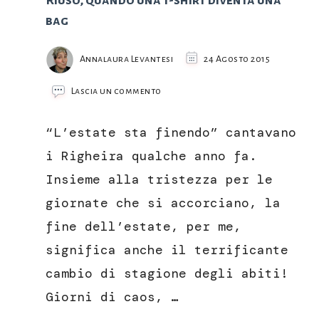
bag
Annalaura Levantesi
24 Agosto 2015
su
Lascia un commento
Riuso,
quando
“L’estate sta finendo” cantavano
una
t-
i Righeira qualche anno fa.
shirt
Insieme alla tristezza per le
diventa
una
giornate che si accorciano, la
bag
fine dell’estate, per me,
significa anche il terrificante
cambio di stagione degli abiti!
Giorni di caos, …