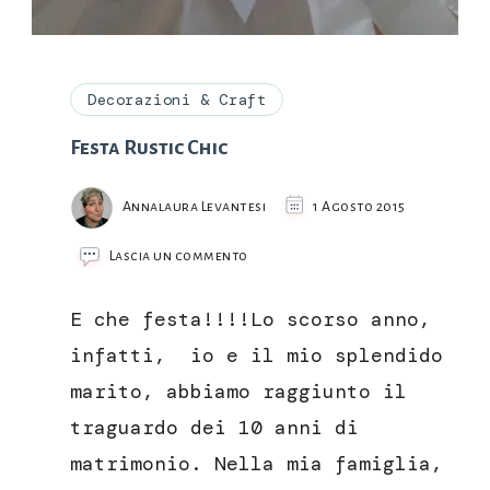
Decorazioni & Craft
Festa Rustic Chic
Annalaura Levantesi
1 Agosto 2015
su
Lascia un commento
Festa
Rustic
E che festa!!!!Lo scorso anno,
Chic
infatti, io e il mio splendido
marito, abbiamo raggiunto il
traguardo dei 10 anni di
matrimonio. Nella mia famiglia,