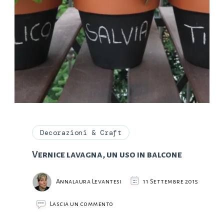
Decorazioni & Craft
Vernice lavagna, un uso in balcone
Annalaura Levantesi
11 Settembre 2015
su
Lascia un commento
Vernice