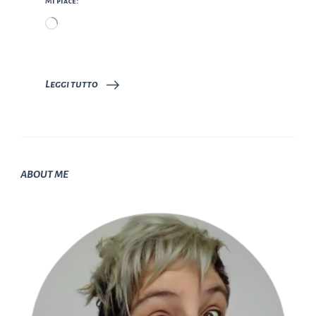
Mi piace:
Caricamento
in
corso…
Leggi tutto
ABOUT ME