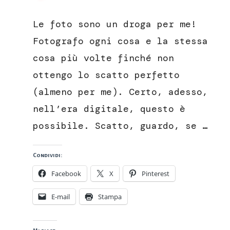
Cornice
per
Le foto sono un droga per me!
foto,
come
Fotografo ogni cosa e la stessa
organizzare
cosa più volte finché non
i
nostri
ottengo lo scatto perfetto
ricordi
(almeno per me). Certo, adesso,
nell’era digitale, questo è
possibile. Scatto, guardo, se …
Condividi:
Facebook
X
Pinterest
E-mail
Stampa