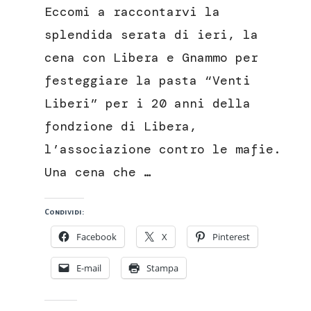
zucca
Eccomi a raccontarvi la
e
ciaiuscolo
splendida serata di ieri, la
croccante
cena con Libera e Gnammo per
festeggiare la pasta “Venti
Liberi” per i 20 anni della
fondzione di Libera,
l’associazione contro le mafie.
Una cena che …
Condividi:
Facebook
X
Pinterest
E-mail
Stampa