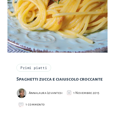
Primi piatti
Spaghetti zucca e ciaiuscolo croccante
Annalaura Levantesi
1 Novembre 2015
su
1 commento
Spaghetti