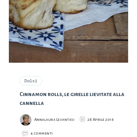
Dolci
Cinnamon rolls, le girelle lievitate alla
cannella
Annalaura Levantesi
28 Aprile 2016
su
4 commenti