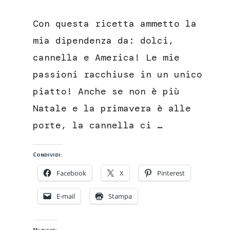
Cinnamon
rolls,
Con questa ricetta ammetto la
le
girelle
mia dipendenza da: dolci,
lievitate
cannella e America! Le mie
alla
cannella
passioni racchiuse in un unico
piatto! Anche se non è più
Natale e la primavera è alle
porte, la cannella ci …
Condividi:
Facebook
X
Pinterest
E-mail
Stampa