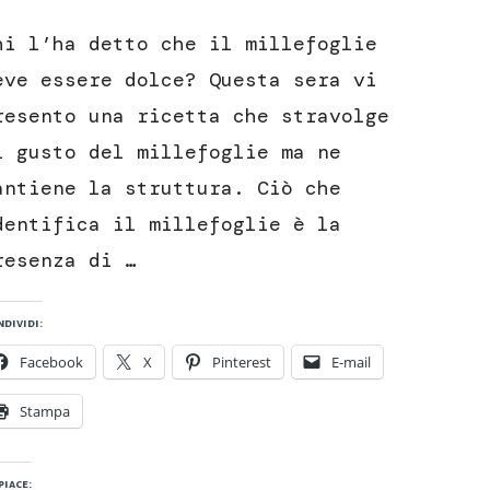
Millefoglie
di
hi l’ha detto che il millefoglie
patate
con
eve essere dolce? Questa sera vi
bufala
resento una ricetta che stravolge
e
pancetta
l gusto del millefoglie ma ne
antiene la struttura. Ciò che
dentifica il millefoglie è la
resenza di …
dividi:
Facebook
X
Pinterest
E-mail
Stampa
piace: