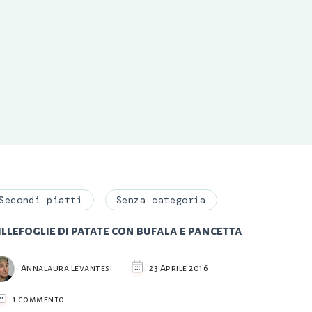
Secondi piatti
Senza categoria
llefoglie di patate con bufala e pancetta
Annalaura Levantesi
23 Aprile 2016
su
1 commento