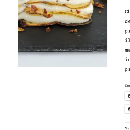
C
d
p
i
m
i
p
Con
Mi 