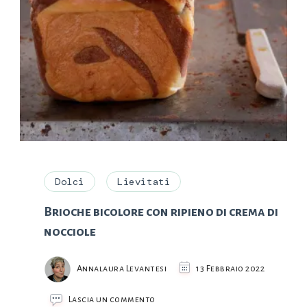
Dolci
Lievitati
Brioche bicolore con ripieno di crema di
nocciole
Annalaura Levantesi
13 Febbraio 2022
su
Lascia un commento