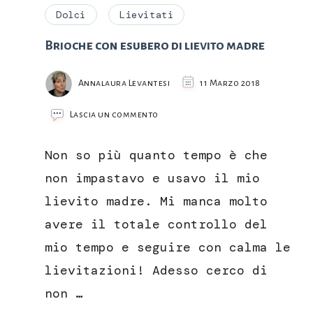
Dolci
Lievitati
Brioche con esubero di lievito madre
Annalaura Levantesi
11 Marzo 2018
su
Lascia un commento
Brioche
con
Non so più quanto tempo è che
esubero
di
non impastavo e usavo il mio
lievito
lievito madre. Mi manca molto
madre
avere il totale controllo del
mio tempo e seguire con calma le
lievitazioni! Adesso cerco di
non …