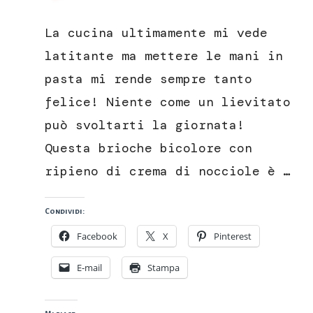
Brioche
bicolore
La cucina ultimamente mi vede
con
ripieno
latitante ma mettere le mani in
di
pasta mi rende sempre tanto
crema
di
felice! Niente come un lievitato
nocciole
può svoltarti la giornata!
Questa brioche bicolore con
ripieno di crema di nocciole è …
Condividi:
Facebook
X
Pinterest
E-mail
Stampa