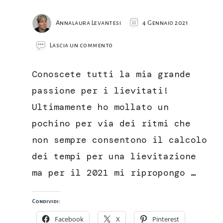
Annalaura Levantesi
4 Gennaio 2021
su
Lascia un commento
Brioche
sofficissima
Conoscete tutti la mia grande
con
metodo
passione per i lievitati!
Tang
Ultimamente ho mollato un
Zhong
o
pochino per via dei ritmi che
water
non sempre consentono il calcolo
roux
dei tempi per una lievitazione
ma per il 2021 mi ripropongo …
Condividi:
Facebook
X
Pinterest